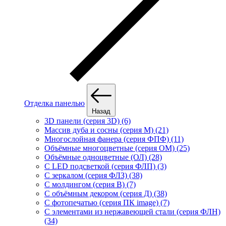
Отделка панелью
Назад
3D панели (серия 3D) (6)
Массив дуба и сосны (серия М) (21)
Многослойная фанера (серия ФПФ) (11)
Объёмные многоцветные (серия ОМ) (25)
Объёмные одноцветные (ОЛ) (28)
С LED подсветкой (серия ФЛП) (3)
С зеркалом (серия ФЛЗ) (38)
С молдингом (серия В) (7)
С объёмным декором (серия Д) (38)
С фотопечатью (серия ПК image) (7)
С элементами из нержавеющей стали (серия ФЛН)
(34)