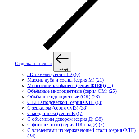
Отделка панелью
Назад
3D панели (серия 3D) (6)
Массив дуба и сосны (серия М) (21)
Многослойная фанера (серия ФПФ) (11)
Объёмные многоцветные (серия ОМ) (25)
Объёмные одноцветные (ОЛ) (28)
С LED подсветкой (серия ФЛП) (3)
С зеркалом (серия ФЛЗ) (38)
С молдингом (серия В) (7)
С объёмным декором (серия Д) (38)
С фотопечатью (серия ПК image) (7)
С элементами из нержавеющей стали (серия ФЛН)
(34)