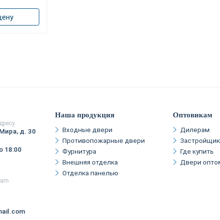
цену
Наша продукция
Оптовикам
дресу
Входные двери
Дилерам
Мира, д. 30
Противопожарные двери
Застройщи
о 18:00
Фурнитура
Где купить
Внешняя отделка
Двери опто
Отделка панелью
gram
ail.com