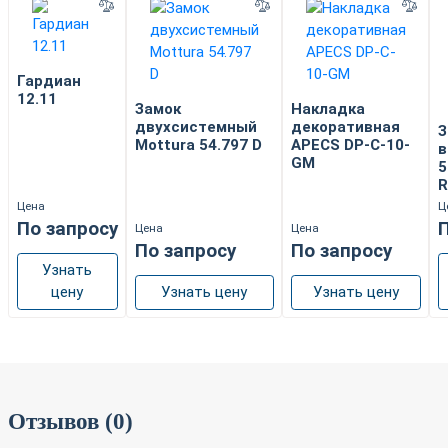
Гардиан
12.11
Замок
Накладка
двухсистемный
декоративная
З
Mottura 54.797 D
APECS DP-C-10-
в
GM
5
R
Цена
Ц
По запросу
П
Цена
Цена
По запросу
По запросу
Узнать
цену
Узнать цену
Узнать цену
Отзывов (0)