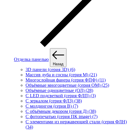
Отделка панелью
Назад
3D панели (серия 3D) (6)
Массив дуба и сосны (серия М) (21)
Многослойная фанера (серия ФПФ) (11)
Объёмные многоцветные (серия ОМ) (25)
Объёмные одноцветные (ОЛ) (28)
С LED подсветкой (серия ФЛП) (3)
С зеркалом (серия ФЛЗ) (38)
С молдингом (серия В) (7)
С объёмным декором (серия Д) (38)
С фотопечатью (серия ПК image) (7)
С элементами из нержавеющей стали (серия ФЛН)
(34)