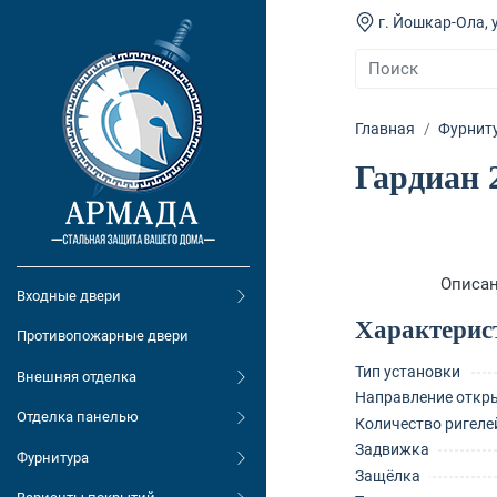
г. Йошкар-Ола, у
Главная
Фурнит
Гардиан 
Описа
Входные двери
Характерис
Противопожарные двери
Тип установки
Внешняя отделка
Направление откр
Отделка панелью
Количество ригеле
Задвижка
Фурнитура
Защёлка