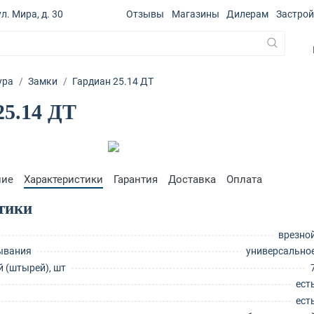
л. Мира, д. 30
Отзывы
Магазины
Дилерам
Застро
ура
Замки
Гардиан 25.14 ДТ
25.14 ДТ
ние
Характеристики
Гарантия
Доставка
Оплата
тики
врезно
ывания
универсально
й (штырей), шт
ест
ест