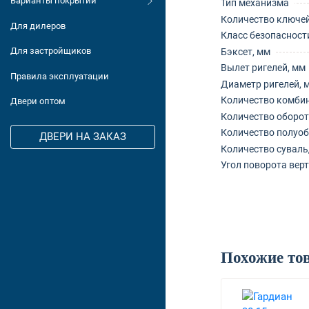
Варианты покрытий
Тип механизма
Количество ключей
Для дилеров
Класс безопасност
Для застройщиков
Бэксет, мм
Вылет ригелей, мм
Правила эксплуатации
Диаметр ригелей, 
Количество комби
Двери оптом
Количество оборо
Количество полуо
ДВЕРИ НА ЗАКАЗ
Количество суваль
Угол поворота вер
Похожие то