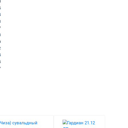
й
5
4
3
7
8
н
2
4
5
°