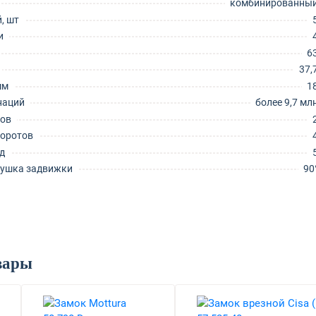
комбинированны
, шт
и
6
37,
мм
1
наций
более 9,7 мл
тов
боротов
д
тушка задвижки
90
вары