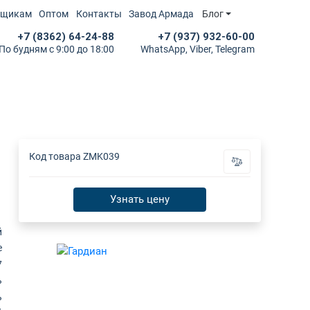
йщикам
Оптом
Контакты
Завод Армада
Блог
+7 (8362) 64-24-88
+7 (937) 932-60-00
По будням с 9:00 до 18:00
WhatsApp, Viber, Telegram
Код товара
ZMK039
Узнать цену
й
е
7
ь
ь