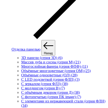
Отделка панелью
Назад
3D панели (серия 3D) (6)
Массив дуба и сосны (серия М) (21)
Многослойная фанера (серия ФПФ) (11)
Объёмные многоцветные (серия ОМ) (25)
Объёмные одноцветные (ОЛ) (28)
С LED подсветкой (серия ФЛП) (3)
С зеркалом (серия ФЛЗ) (38)
С молдингом (серия В) (7)
С объёмным декором (серия Д) (38)
С фотопечатью (серия ПК image) (7)
С элементами из нержавеющей стали (серия ФЛН)
(34)