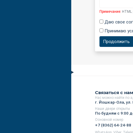
Примечание:
HTML р
Даю свое сог
Принимаю ус
Продолжить
Связаться с на
Нас можно найти по а
г. Йошкар-Ола, ул. 
Наши двери открыты
По будням с 9:00 д
Основной номер
+7 (8362) 64-24-88
WhatsApp, Viber, Tele