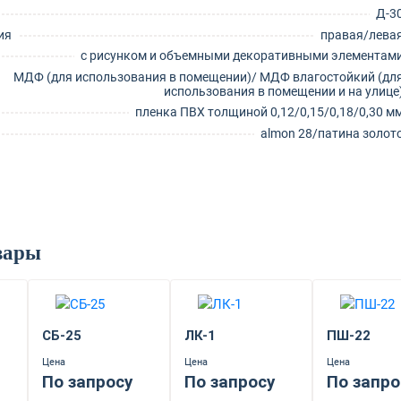
Д-3
ия
правая/лева
с рисунком и объемными декоративными элементам
МДФ (для использования в помещении)/ МДФ влагостойкий (дл
использования в помещении и на улице
пленка ПВХ толщиной 0,12/0,15/0,18/0,30 м
almon 28/патина золот
вары
СБ-25
ЛК-1
ПШ-22
Цена
Цена
Цена
По запросу
По запросу
По запро