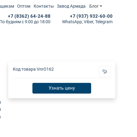
йщикам
Оптом
Контакты
Завод Армада
Блог
+7 (8362) 64-24-88
+7 (937) 932-60-00
По будням с 9:00 до 18:00
WhatsApp, Viber, Telegram
Код товара
VnrO162
Узнать цену
0
0
6