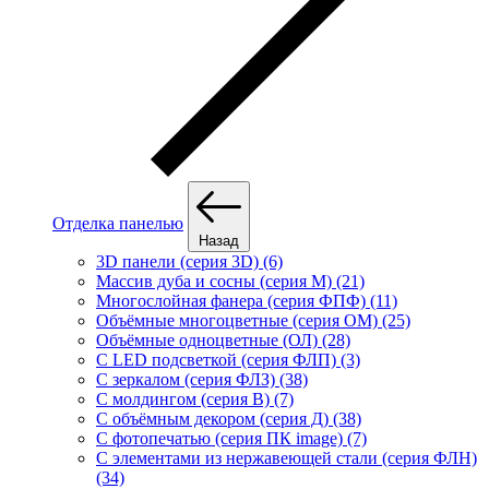
Отделка панелью
Назад
3D панели (серия 3D) (6)
Массив дуба и сосны (серия М) (21)
Многослойная фанера (серия ФПФ) (11)
Объёмные многоцветные (серия ОМ) (25)
Объёмные одноцветные (ОЛ) (28)
С LED подсветкой (серия ФЛП) (3)
С зеркалом (серия ФЛЗ) (38)
С молдингом (серия В) (7)
С объёмным декором (серия Д) (38)
С фотопечатью (серия ПК image) (7)
С элементами из нержавеющей стали (серия ФЛН)
(34)