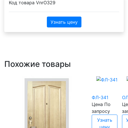
Код товара
VnrO329
Узнать цену
Похожие товары
ФЛ-341
ОЛ
Цена
По
Це
запросу
за
Узнать
цену