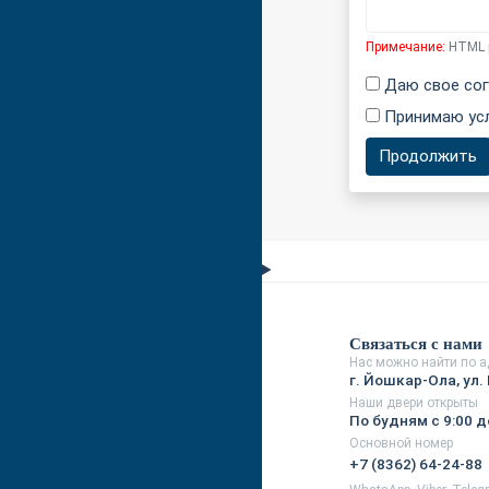
Примечание:
HTML р
Даю свое сог
Принимаю ус
Продолжить
Связаться с нами
Нас можно найти по а
г. Йошкар-Ола, ул. 
Наши двери открыты
По будням с 9:00 д
Основной номер
+7 (8362) 64-24-88