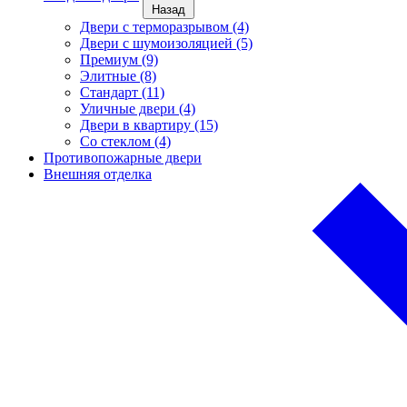
Назад
Двери с терморазрывом (4)
Двери с шумоизоляцией (5)
Премиум (9)
Элитные (8)
Стандарт (11)
Уличные двери (4)
Двери в квартиру (15)
Cо стеклом (4)
Противопожарные двери
Внешняя отделка