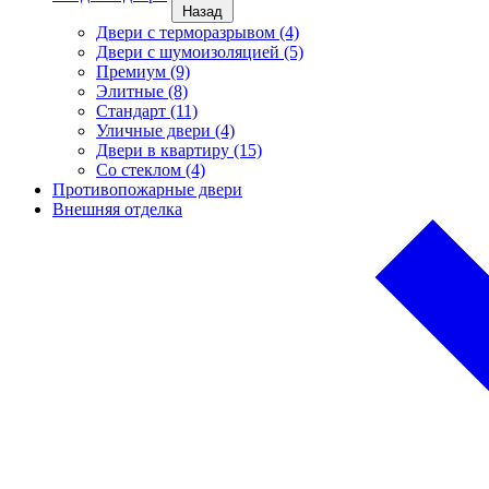
Назад
Двери с терморазрывом (4)
Двери с шумоизоляцией (5)
Премиум (9)
Элитные (8)
Стандарт (11)
Уличные двери (4)
Двери в квартиру (15)
Cо стеклом (4)
Противопожарные двери
Внешняя отделка