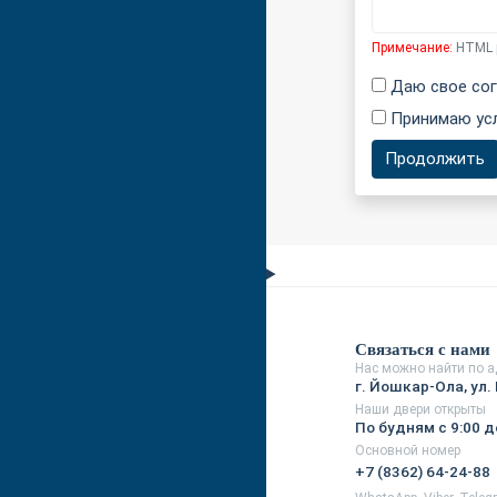
Примечание:
HTML р
Даю свое сог
Принимаю ус
Продолжить
Связаться с нами
Нас можно найти по а
г. Йошкар-Ола, ул. 
Наши двери открыты
По будням с 9:00 д
Основной номер
+7 (8362) 64-24-88