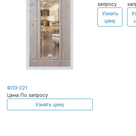
запросу
зап
Узнать
У
цену
ФЛЗ-221
Цена
По запросу
Узнать цену