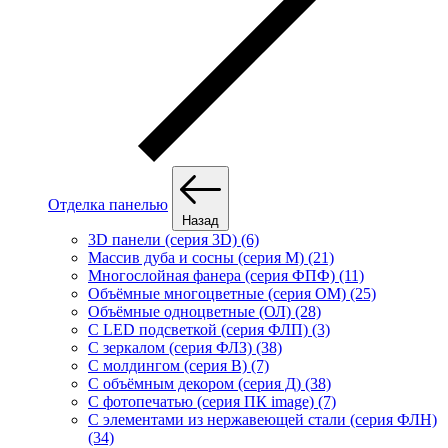
Отделка панелью
Назад
3D панели (серия 3D) (6)
Массив дуба и сосны (серия М) (21)
Многослойная фанера (серия ФПФ) (11)
Объёмные многоцветные (серия ОМ) (25)
Объёмные одноцветные (ОЛ) (28)
С LED подсветкой (серия ФЛП) (3)
С зеркалом (серия ФЛЗ) (38)
С молдингом (серия В) (7)
С объёмным декором (серия Д) (38)
С фотопечатью (серия ПК image) (7)
С элементами из нержавеющей стали (серия ФЛН)
(34)