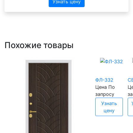
Узнать цену
Похожие товары
ФЛ-332
С
Цена
По
Ц
запросу
з
Узнать
цену