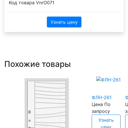
Код товара
VnrO071
Узнать цену
Похожие товары
ФЛН-261
Ф
Цена
По
Ц
запросу
з
Узнать
цену