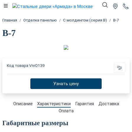
Главная
Отделка панелью
С молдингом (серия В)
В-7
В-7
Код товара
VnrO139
Узнать цену
Описание
Характеристики
Гарантия
Доставка
Оплата
Габаритные размеры