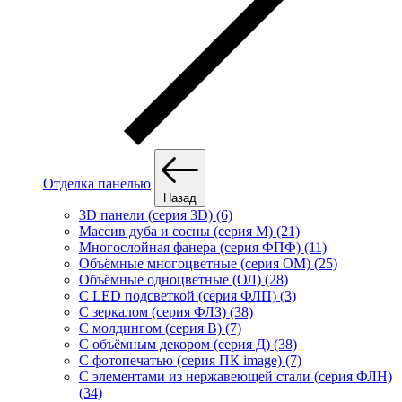
Отделка панелью
Назад
3D панели (серия 3D) (6)
Массив дуба и сосны (серия М) (21)
Многослойная фанера (серия ФПФ) (11)
Объёмные многоцветные (серия ОМ) (25)
Объёмные одноцветные (ОЛ) (28)
С LED подсветкой (серия ФЛП) (3)
С зеркалом (серия ФЛЗ) (38)
С молдингом (серия В) (7)
С объёмным декором (серия Д) (38)
С фотопечатью (серия ПК image) (7)
С элементами из нержавеющей стали (серия ФЛН)
(34)