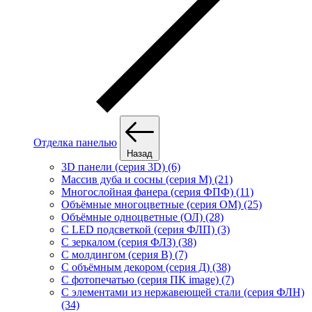
Отделка панелью
Назад
3D панели (серия 3D) (6)
Массив дуба и сосны (серия М) (21)
Многослойная фанера (серия ФПФ) (11)
Объёмные многоцветные (серия ОМ) (25)
Объёмные одноцветные (ОЛ) (28)
С LED подсветкой (серия ФЛП) (3)
С зеркалом (серия ФЛЗ) (38)
С молдингом (серия В) (7)
С объёмным декором (серия Д) (38)
С фотопечатью (серия ПК image) (7)
С элементами из нержавеющей стали (серия ФЛН)
(34)