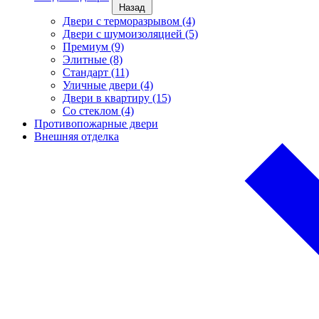
Назад
Двери с терморазрывом (4)
Двери с шумоизоляцией (5)
Премиум (9)
Элитные (8)
Стандарт (11)
Уличные двери (4)
Двери в квартиру (15)
Cо стеклом (4)
Противопожарные двери
Внешняя отделка