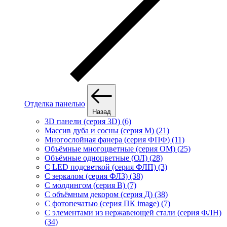
Отделка панелью
Назад
3D панели (серия 3D) (6)
Массив дуба и сосны (серия М) (21)
Многослойная фанера (серия ФПФ) (11)
Объёмные многоцветные (серия ОМ) (25)
Объёмные одноцветные (ОЛ) (28)
С LED подсветкой (серия ФЛП) (3)
С зеркалом (серия ФЛЗ) (38)
С молдингом (серия В) (7)
С объёмным декором (серия Д) (38)
С фотопечатью (серия ПК image) (7)
С элементами из нержавеющей стали (серия ФЛН)
(34)