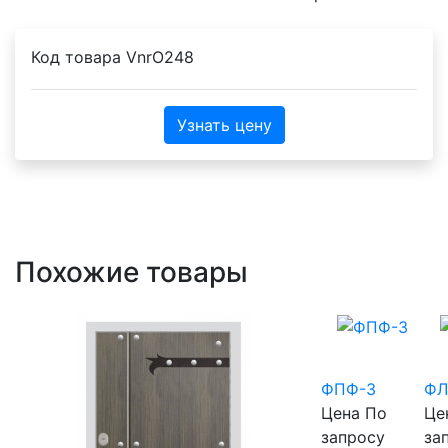
Код товара
VnrO248
Узнать цену
Похожие товары
ФПФ-3
ФЛ
Цена
По
Це
запросу
за