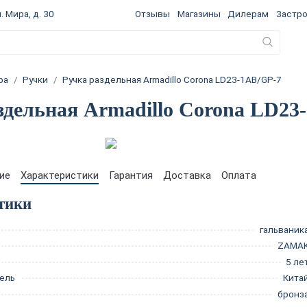
. Мира, д. 30
Отзывы
Магазины
Дилерам
Застр
ра
Ручки
Ручка раздельная Armadillo Corona LD23-1AB/GP-7
здельная Armadillo Corona LD23
ие
Характеристики
Гарантия
Доставка
Оплата
тики
гальваник
ZAMA
5 ле
ель
Кита
бронз