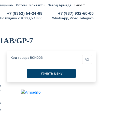
ойщикам
Оптом
Контакты
Завод Армада
Блог
+7 (8362) 64-24-88
+7 (937) 932-60-00
По будням с 9:00 до 18:00
WhatsApp, Viber, Telegram
-1AB/GP-7
Код товара
RCH003
Узнать цену
а
K
т
й
а