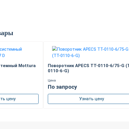
вары
стемный Mottura
Поворотник APECS TT-0110-6/75-G (
0110-6-G)
Цена
По запросу
ть цену
Узнать цену