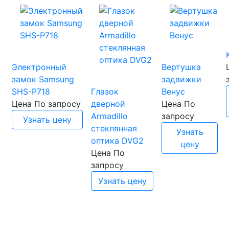
Электронный
Вертушка
замок Samsung
задвижки
SHS-P718
Глазок
Венус
Цена
По запросу
дверной
Цена
По
Armadillo
запросу
Узнать цену
стеклянная
Узнать
оптика DVG2
цену
Цена
По
запросу
Узнать цену